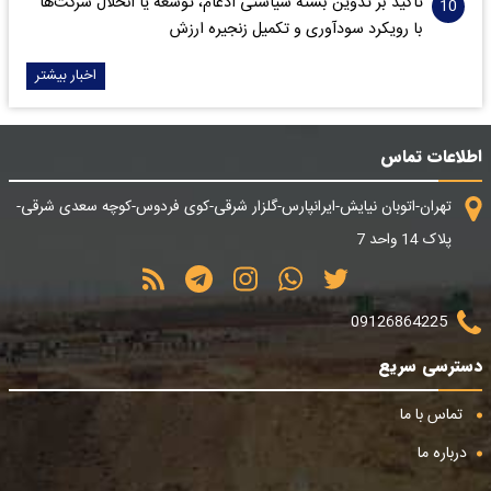
تأکید بر تدوین بسته سیاستی ادغام، توسعه یا انحلال شرکت‌ها
با رویکرد سودآوری و تکمیل زنجیره ارزش
اخبار بیشتر
اطلاعات تماس
تهران-اتوبان نیایش-ایرانپارس-گلزار شرقی-کوی فردوس-کوچه سعدی شرقی-
پلاک 14 واحد 7
09126864225
دسترسی سریع
تماس با ما
درباره ما