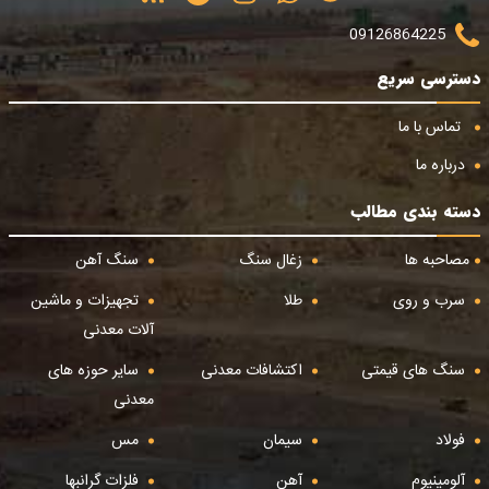
09126864225
دسترسی سریع
تماس با ما
درباره ما
دسته بندی مطالب
مصاحبه ها
زغال سنگ
سنگ آهن
سرب و روی
طلا
تجهیزات و ماشین
آلات معدنی
سنگ های قیمتی
اکتشافات معدنی
سایر حوزه های
معدنی
فولاد
سیمان
مس
آلومینیوم
آهن
فلزات گرانبها