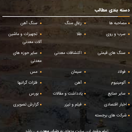
دسته بندی مطالب
مصاحبه ها
زغال سنگ
سنگ آهن
سرب و روی
طلا
تجهیزات و ماشین
آلات معدنی
سنگ های قیمتی
اکتشافات معدنی
سایر حوزه های
معدنی
فولاد
سیمان
مس
آلومینیوم
آهن
فلزات گرانبها
سایر صنایع
یادداشت و مقالات
بورس
اخبار اقتصادی
فیلم و تیزر
گزارش تصویری
شرکت های برجسته
تمام حقوق این سایت متعلق به
دنیای معدن
می باشد.