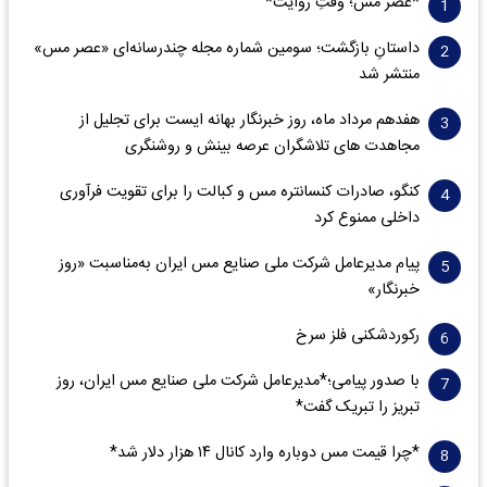
*عصر مس؛ وقتِ روایت*
داستانِ بازگشت؛ سومین شماره مجله چندرسانه‌ای «عصر مس»
منتشر شد
هفدهم مرداد ماه، روز خبرنگار بهانه ایست برای تجلیل از
مجاهدت های تلاشگران عرصه بینش و روشنگری
کنگو، صادرات کنسانتره مس و کبالت را برای تقویت فرآوری
داخلی ممنوع کرد
پیام مدیرعامل شرکت ملی صنایع مس ایران به‌مناسبت «روز
خبرنگار»
رکوردشکنی فلز سرخ
با صدور پیامی؛*مدیرعامل شرکت ملی صنایع مس ایران، روز
تبریز را تبریک گفت*
*چرا قیمت مس دوباره وارد کانال ۱۴ هزار دلار شد*