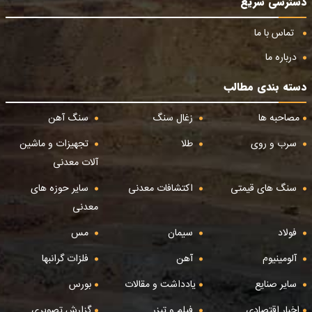
دسترسی سریع
تماس با ما
درباره ما
دسته بندی مطالب
مصاحبه ها
زغال سنگ
سنگ آهن
سرب و روی
طلا
تجهیزات و ماشین
آلات معدنی
سنگ های قیمتی
اکتشافات معدنی
سایر حوزه های
معدنی
فولاد
سیمان
مس
آلومینیوم
آهن
فلزات گرانبها
سایر صنایع
یادداشت و مقالات
بورس
اخبار اقتصادی
فیلم و تیزر
گزارش تصویری