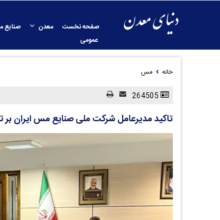
صفحه نخست
معدن
صنایع م
عمومی
خانه
مس
264505
تاکید مدیرعامل شرکت ملی صنایع مس ایران بر تد