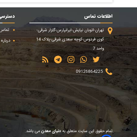
اطلاعات تماس
دسترسی
تماس ب
تهران-اتوبان نیایش-ایرانپارس-گلزار شرقی-
کوی فردوس-کوچه سعدی شرقی-پلاک 14
درباره م
واحد 7
09126864225
تمام حقوق این سایت متعلق به
دنیای معدن
می باشد.