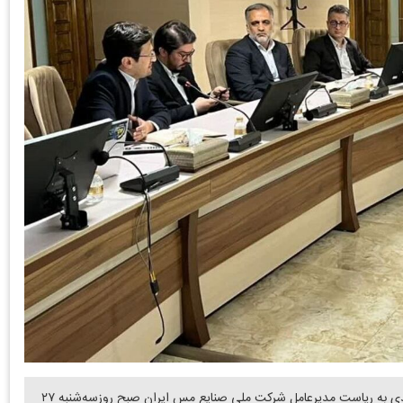
دنیای معدن: جلسه شورای معاونین و مدیران مجتمع‌های تولیدی به ریاست مدیرعامل شرکت ملی صنایع مس ایران صبح روزسه‌شنبه ۲۷