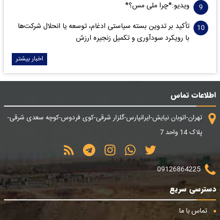
ویدیو:*چرا ملی مس؟*
تأکید بر تدوین بسته سیاستی ادغام، توسعه یا انحلال شرکت‌ها
با رویکرد سودآوری و تکمیل زنجیره ارزش
اخبار بیشتر
اطلاعات تماس
تهران-اتوبان نیایش-ایرانپارس-گلزار شرقی-کوی فردوس-کوچه سعدی شرقی-
پلاک 14 واحد 7
09126864225
دسترسی سریع
تماس با ما