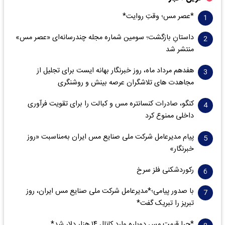
*عصر مس؛ وقتِ روایت*
داستانِ بازگشت؛ سومین شماره مجله چندرسانه‌ای «عصر مس»
منتشر شد
هفدهم مرداد ماه، روز خبرنگار بهانه ایست برای تجلیل از
مجاهدت های تلاشگران عرصه بینش و روشنگری
کنگو، صادرات کنسانتره مس و کبالت را برای تقویت فرآوری
داخلی ممنوع کرد
پیام مدیرعامل شرکت ملی صنایع مس ایران به‌مناسبت «روز
خبرنگار»
رکوردشکنی فلز سرخ
با صدور پیامی؛*مدیرعامل شرکت ملی صنایع مس ایران، روز
تبریز را تبریک گفت*
*چرا قیمت مس دوباره وارد کانال ۱۴ هزار دلار شد*