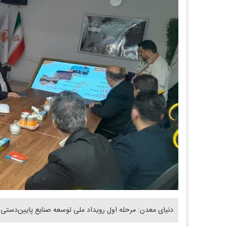
دنیای معدن: مرحله اول رویداد ملی توسعه صنایع پایین‌دستی مس با ارسال 172 طر