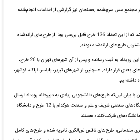
ر مجتمع مس سرچشمه رفسنجان نیز گزارشی از اقدامات انجام‌شده
روح‌الله ابوالهادی گفت: 172 طرح برای این رویداد ثبت‌نام شد که از این تعداد 136 طرح قابل بررسی بود. از طرح‌های ارائه‌شده
وی بیان کرد: رفسنجان با 51 طرح ارسالی بیشترین آثار را در این رویداد به ثبت رسانده و پس از آن شهرهای تهران با 26 طرح،
مان با 8 طرح، زاهدان با 7 طرح در رده‌های بعدی قرار دارند. همچنین از شهرهای تبریز، بابلسر، اراک، نوشهر،
 داشته‌ایم.
ا بیان این‌که طرح‌های دانشجویی زیادی به دبیرخانه رویداد ارسال
شد، گفت: دانشگاه ولی‌عصر(عج) رفسنجان با 23 طرح، دانشگاه‌های صنعتی شریف و علم و صنعت هرکدام با 12 طرح و دانشگاه
توری مقدماتی، طرح‌های ناقص غربالگری ثانویه شده و طرح‌های کامل