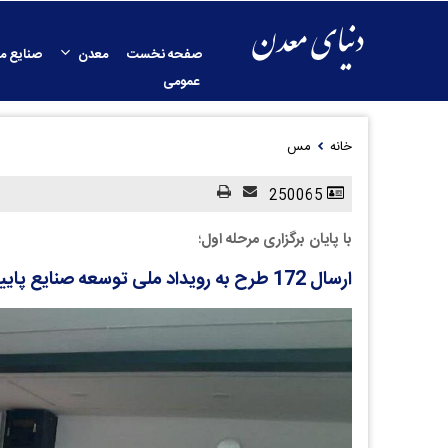
صفحه نخست
معدن
صنایع م
عمومی
خانه
مس
250065
با پایان برگزاری مرحله اول؛
ارسال 172 طرح به رویداد ملی توسعه صنایع پایین دستی