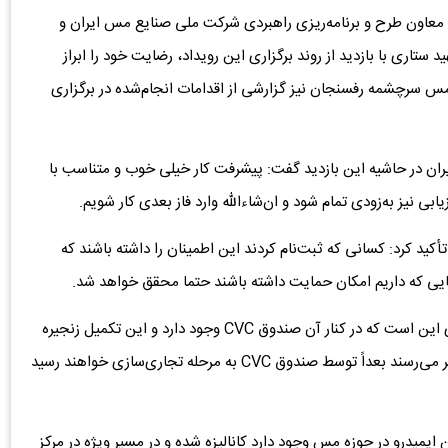
معاون طرح و برنامه‌ریزی راهبردی شرکت ملی صنایع مس ایران و
تاری با بازدید از روند برگزاری این رویداد، رضایت خود را ابراز
ع مس سرچشمه رفسنجان نیز گزارشی از اقدامات انجام‌شده در برگزاری
ان در حاشیه این بازدید گفت: پیشرفت کار خیلی خوب و متناسب با
یابی نیز به‌زودی تمام شود و ان‌شاءالله وارد فاز بعدی کار شویم.
کید کرد: کسانی که ثبت‌نام کردند این اطمینان را داشته باشند که
ی که داریم امکان حمایت داشته باشند حتما محقق خواهد شد.
وی همچنین خاطرنشان کرد: حُسن مرکز نوآوری شهید ستاری این است که در کنار آن صندوق CVC وجود دارد و این تکمیل زنجیره
حمایتی در کشور بی‌نظیر است و طرح‌هایی که به مراحل بالاتر می‌رسند بعداً توسط صندوق CVC به مرحله تجاری‌سازی خواهند رسید
یمیدرو در حوزه مس وجود دارد کانالیزه شده و در مسیر ویژه در مرکز