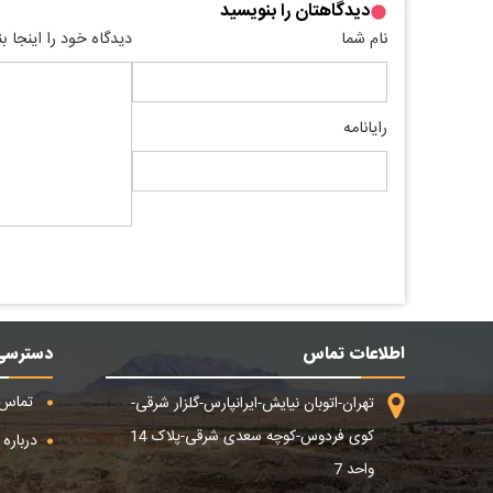
دیدگاهتان را بنویسید
نام شما
دیدگاه خود را اینجا ب
رایانامه
اطلاعات تماس
دسترسی
تماس ب
تهران-اتوبان نیایش-ایرانپارس-گلزار شرقی-
کوی فردوس-کوچه سعدی شرقی-پلاک 14
درباره م
واحد 7