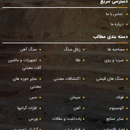
دسترسی سریع
تماس با ما
درباره ما
دسته بندی مطالب
مصاحبه ها
زغال سنگ
سنگ آهن
سرب و روی
طلا
تجهیزات و ماشین
آلات معدنی
سنگ های قیمتی
اکتشافات معدنی
سایر حوزه های
معدنی
فولاد
سیمان
مس
آلومینیوم
آهن
فلزات گرانبها
سایر صنایع
یادداشت و مقالات
بورس
اخبار اقتصادی
فیلم و تیزر
گزارش تصویری