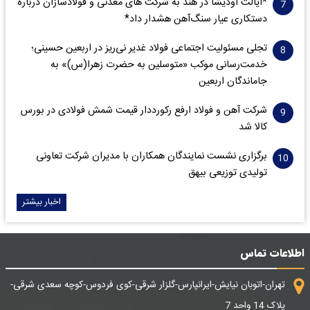
*ایالت اودیشا در هند به شرکت های معدنی و فولادسازان درباره
دستکاری عیار سنگ‌آهن هشدار داد*
تجلی مسئولیت اجتماعی فولاد غدیر نی‌ریز در اربعین حسینی؛
خدمت‌رسانی موکب «متوسلین به حضرت زهرا(س)» به
جاماندگان اربعین
شرکت آهن و فولاد ارفع رکورددار قیمت شمش فولادی در بورس
کالا شد
برگزاری نشست نمایندگان همکاران با مدیران شرکت تعاونی
تولیدی توزیعی بیهق
اخبار بیشتر
اطلاعات تماس
تهران-اتوبان نیایش-ایرانپارس-گلزار شرقی-کوی فردوس-کوچه سعدی شرقی-
پلاک 14 واحد 7