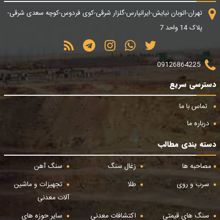
تهران-اتوبان نیایش-ایرانپارس-گلزار شرقی-کوی فردوس-کوچه سعدی شرقی-
پلاک 14 واحد 7
09126864225
دسترسی سریع
تماس با ما
درباره ما
دسته بندی مطالب
مصاحبه ها
زغال سنگ
سنگ آهن
سرب و روی
طلا
تجهیزات و ماشین
آلات معدنی
سنگ های قیمتی
اکتشافات معدنی
سایر حوزه های