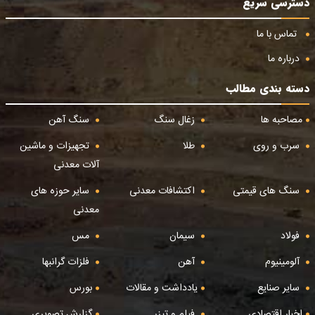
دسترسی سریع
تماس با ما
درباره ما
دسته بندی مطالب
مصاحبه ها
زغال سنگ
سنگ آهن
سرب و روی
طلا
تجهیزات و ماشین
آلات معدنی
سنگ های قیمتی
اکتشافات معدنی
سایر حوزه های
معدنی
فولاد
سیمان
مس
آلومینیوم
آهن
فلزات گرانبها
سایر صنایع
یادداشت و مقالات
بورس
اخبار اقتصادی
فیلم و تیزر
گزارش تصویری