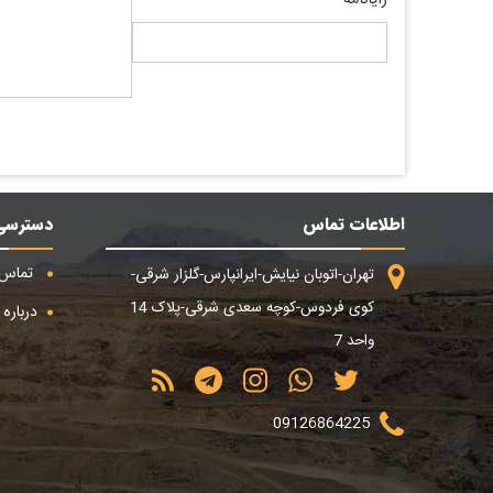
اطلاعات تماس
دسترسی
تماس ب
تهران-اتوبان نیایش-ایرانپارس-گلزار شرقی-
کوی فردوس-کوچه سعدی شرقی-پلاک 14
درباره م
واحد 7
09126864225