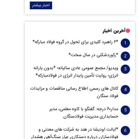
اخبار بیشتر
آخرین اخبار
*۶ راهبرد کلیدی برای تحول در گروه فولاد مبارکه*
*رکوردشکنی در سال سخت*
ویدیو/ مجمع عمومی عادی سالیانه؛ *بدون یارانه
انرژی؛ روایت تأمین پایدار انرژی در فولادمبارکه*
کانال های رسمی اطلاع رسانی مناقصات و مزایدات
فولاد سنگان
مدار‌۶٠ درجه: گفتگو با کاوه معلمی، مدیر
حسابداری مدیریت فولادسنگان
*ایالت اودیشا در هند به شرکت های معدنی و
فولادسازان درباره دستکاری عیار سنگ‌آهن هشدار