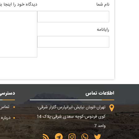
نام شما
دیدگاه خود را اینجا ب
رایانامه
اطلاعات تماس
دسترسی
تماس ب
تهران-اتوبان نیایش-ایرانپارس-گلزار شرقی-
کوی فردوس-کوچه سعدی شرقی-پلاک 14
درباره م
واحد 7