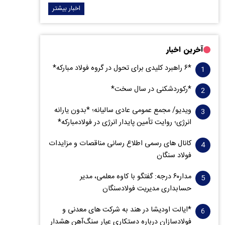
اخبار بیشتر
آخرین اخبار
*۶ راهبرد کلیدی برای تحول در گروه فولاد مبارکه*
*رکوردشکنی در سال سخت*
ویدیو/ مجمع عمومی عادی سالیانه؛ *بدون یارانه
انرژی؛ روایت تأمین پایدار انرژی در فولادمبارکه*
کانال های رسمی اطلاع رسانی مناقصات و مزایدات
فولاد سنگان
مدار‌۶٠ درجه: گفتگو با کاوه معلمی، مدیر
حسابداری مدیریت فولادسنگان
*ایالت اودیشا در هند به شرکت های معدنی و
فولادسازان درباره دستکاری عیار سنگ‌آهن هشدار