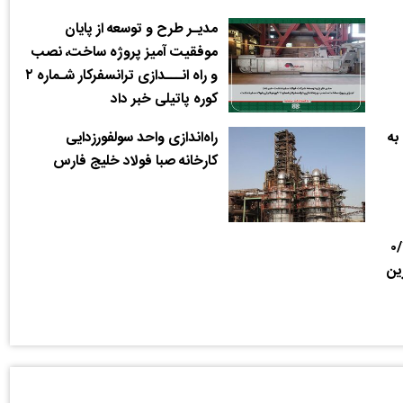
مدیـر طرح و توسعه از پایان
موفقیت آمیز پروژه ساخت، نصب
و راه انـــدازی ترانسفرکار شـماره ۲
کوره پاتیلی خبر داد
به
راه‌اندازی واحد سولفورزدایی
کارخانه صبا فولاد خلیج فارس
ا ضخامت ۰/۲۶
ین