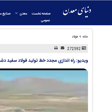
صفحه نخست
معدن
صنایع م
عمومی
خانه
فولاد
272592
ویدیو: راه اندازی مجدد خط تولید فولاد سفید دش