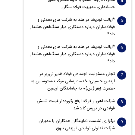
مدار‌۶٠ درجه: گفتگو با کاوه معلمی، مدیر
حسابداری مدیریت فولادسنگان
*ایالت اودیشا در هند به شرکت های معدنی و
فولادسازان درباره دستکاری عیار سنگ‌آهن هشدار
داد*
*ایالت اودیشا در هند به شرکت های معدنی و
فولادسازان درباره دستکاری عیار سنگ‌آهن هشدار
داد*
تجلی مسئولیت اجتماعی فولاد غدیر نی‌ریز در
اربعین حسینی؛ خدمت‌رسانی موکب «متوسلین به
حضرت زهرا(س)» به جاماندگان اربعین
شرکت آهن و فولاد ارفع رکورددار قیمت شمش
فولادی در بورس کالا شد
برگزاری نشست نمایندگان همکاران با مدیران
شرکت تعاونی تولیدی توزیعی بیهق