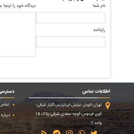
نام شما
دیدگاه خود را اینجا ب
رایانامه
اطلاعات تماس
دسترسی
تماس ب
تهران-اتوبان نیایش-ایرانپارس-گلزار شرقی-
کوی فردوس-کوچه سعدی شرقی-پلاک 14
درباره م
واحد 7