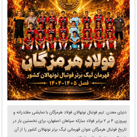
دنیای معدن: تیم فوتبال نونهالان فولاد هرمزگان با نمایشی مقتدرانه و
پیروزی ۴ بر ۲ برابر فولاد مبارکه سپاهان اصفهان، برای نخستین بار در
تاریخ فوتبال هرمزگان عنوان قهرمانی لیگ برتر نونهالان کشور را از آن