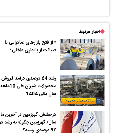
اخبار مرتبط
* از فتح بازارهای صادراتی تا
صیانت از پایداری داخلی*
رشد 64 درصدی درآمد فروش
محصولات شیران طی 10ماهه
سال مالی 1404
درخشش گهرزمین در آخرین ماه
سال/ گهرزمین چگونه به رشد در
۹۲ درصدی رسید؟