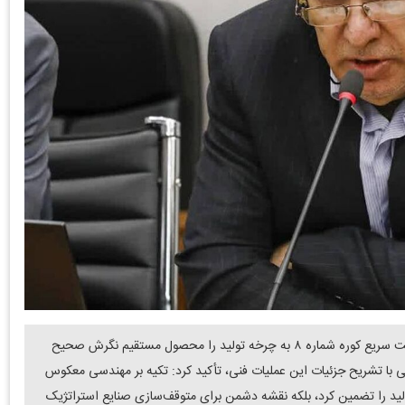
دنیای معدن: عضو شورای مشورتی بازسازی فولاد مبارکه، بازگشت سریع کوره شماره ۸ به چرخه تولید را محصول مستقیم ‌‌نگرش صحیح
ایی با تشریح جزئیات این عملیات فنی، تأکید کرد: تکیه بر مهندسی معکوس
ولید را تضمین کرد، بلکه نقشه دشمن برای متوقف‌سازی صنایع استراتژیک