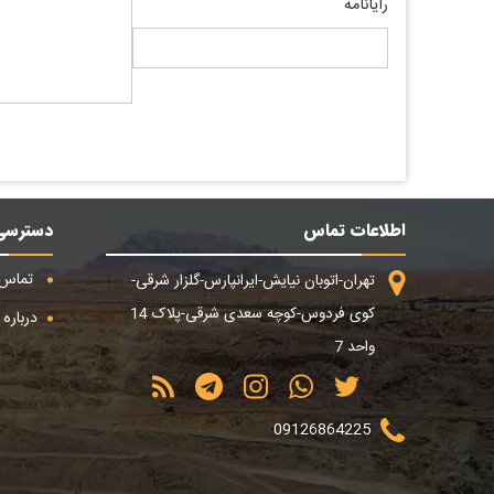
رایانامه
اطلاعات تماس
دسترسی
تماس ب
تهران-اتوبان نیایش-ایرانپارس-گلزار شرقی-
کوی فردوس-کوچه سعدی شرقی-پلاک 14
درباره م
واحد 7
09126864225