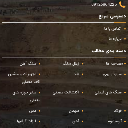
09126864225
دسترسی سریع
تماس با ما
درباره ما
دسته بندی مطالب
مصاحبه ها
زغال سنگ
سنگ آهن
سرب و روی
طلا
تجهیزات و ماشین
آلات معدنی
سنگ های قیمتی
اکتشافات معدنی
سایر حوزه های
معدنی
فولاد
سیمان
مس
آلومینیوم
آهن
فلزات گرانبها