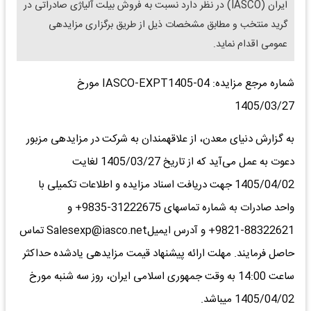
ایران (IASCO) در نظر دارد نسبت به فروش بیلت آلیاژی صادراتی در
گرید منتخب و مطابق مشخصات ذیل از طریق برگزاری مزایده‎ی
عمومی اقدام نماید.
شماره مرجع مزایده: IASCO-EXPT1405-04 مورخ
1405/03/27
به گزارش دنیای معدن، از علاقه‎مندان به شرکت در مزایده‎ی مزبور
دعوت به ‎عمل می‌آید که از تاریخ 1405/03/27 لغایت
1405/04/02 جهت دریافت اسناد مزایده و اطلاعات تکمیلی‎ با
واحد صادرات به شماره تماس‎های 31222675-9835+ و
88322621-9821+ و آدرس ایمیلSalesexp@iasco.net تماس
حاصل فرمایند. مهلت ارائه پیشنهاد قیمت مزایده‎ی یادشده حداکثر
ساعت 14:00 به وقت جمهوری اسلامی ایران، روز ‎سه شنبه مورخ
1405/04/02 می‎باشد.