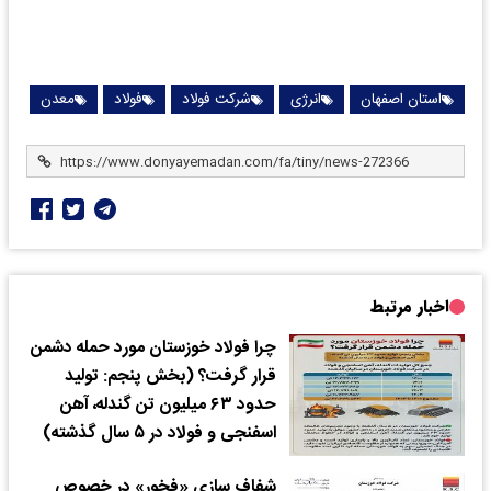
استان اصفهان
انرژی
شرکت فولاد
فولاد
معدن
اخبار مرتبط
چرا فولاد خوزستان مورد حمله دشمن
قرار گرفت؟ (بخش پنجم: تولید
حدود ۶۳ میلیون تن گندله، آهن
اسفنجی و فولاد در ۵ سال گذشته)
شفاف سازی «فخور» در خصوص