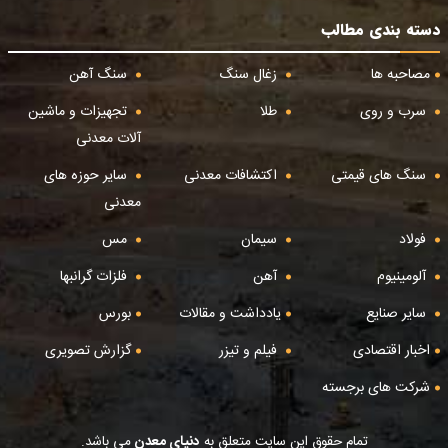
دسته بندی مطالب
مصاحبه ها
زغال سنگ
سنگ آهن
سرب و روی
طلا
تجهیزات و ماشین
آلات معدنی
سنگ های قیمتی
اکتشافات معدنی
سایر حوزه های
معدنی
فولاد
سیمان
مس
آلومینیوم
آهن
فلزات گرانبها
سایر صنایع
یادداشت و مقالات
بورس
اخبار اقتصادی
فیلم و تیزر
گزارش تصویری
شرکت های برجسته
تمام حقوق این سایت متعلق به
دنیای معدن
می باشد.