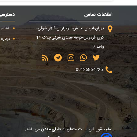
اطلاعات تماس
دسترسی
تماس ب
تهران-اتوبان نیایش-ایرانپارس-گلزار شرقی-
کوی فردوس-کوچه سعدی شرقی-پلاک 14
درباره م
واحد 7
09126864225
تمام حقوق این سایت متعلق به
دنیای معدن
می باشد.