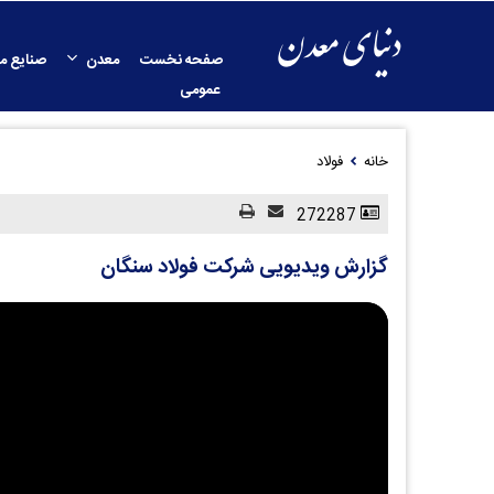
صفحه نخست
معدن
صنایع م
عمومی
خانه
فولاد
272287
گزارش ویدیویی شرکت فولاد سنگان