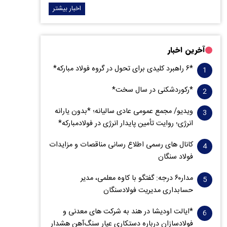
اخبار بیشتر
آخرین اخبار
*۶ راهبرد کلیدی برای تحول در گروه فولاد مبارکه*
*رکوردشکنی در سال سخت*
ویدیو/ مجمع عمومی عادی سالیانه؛ *بدون یارانه
انرژی؛ روایت تأمین پایدار انرژی در فولادمبارکه*
کانال های رسمی اطلاع رسانی مناقصات و مزایدات
فولاد سنگان
مدار‌۶٠ درجه: گفتگو با کاوه معلمی، مدیر
حسابداری مدیریت فولادسنگان
*ایالت اودیشا در هند به شرکت های معدنی و
فولادسازان درباره دستکاری عیار سنگ‌آهن هشدار