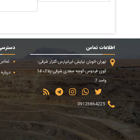
اطلاعات تماس
دسترسی
تماس ب
تهران-اتوبان نیایش-ایرانپارس-گلزار شرقی-
کوی فردوس-کوچه سعدی شرقی-پلاک 14
درباره م
واحد 7
09126864225