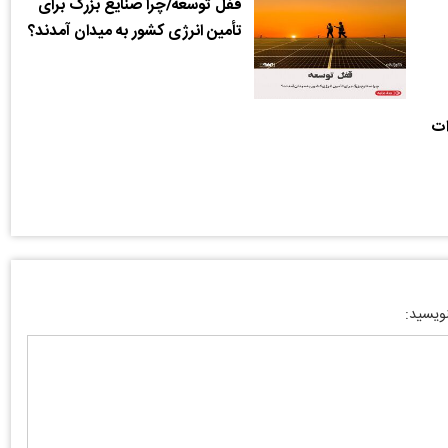
قفل توسعه/چرا صنایع بزرگ برای
تأمین انرژی کشور به میدان آمدند؟
ات
نویسید: