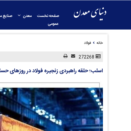
صفحه نخست
معدن
صنایع م
عمومی
خانه
فولاد
272268
اسلب؛ حلقه راهبردی زنجیره فولاد در روز‌های حس