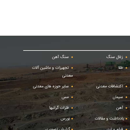
زغال سنگ
سنگ آهن
طلا
تجهیزات و ماشین آلات
معدنی
اکتشافات معدنی
سایر حوزه های معدنی
سیمان
مس
آهن
فلزات گرانبها
یادداشت و مقالات
بورس
فیلم و تیزر
گزارش تصویری