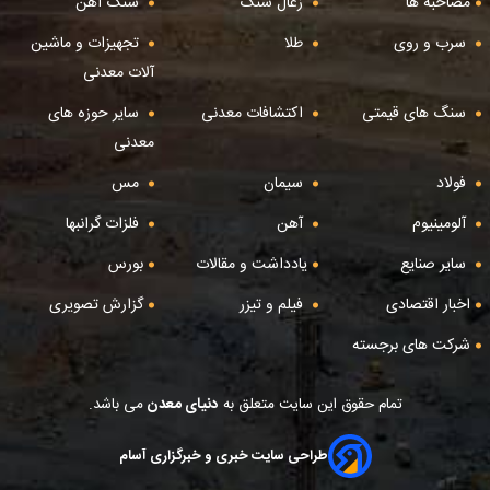
مصاحبه ها
زغال سنگ
سنگ آهن
سرب و روی
طلا
تجهیزات و ماشین
آلات معدنی
سنگ های قیمتی
اکتشافات معدنی
سایر حوزه های
معدنی
فولاد
سیمان
مس
آلومینیوم
آهن
فلزات گرانبها
سایر صنایع
یادداشت و مقالات
بورس
اخبار اقتصادی
فیلم و تیزر
گزارش تصویری
شرکت های برجسته
تمام حقوق این سایت متعلق به
دنیای معدن
می باشد.
طراحی سایت خبری و خبرگزاری آسام