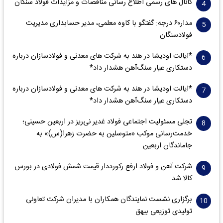
کانال های رسمی اطلاع رسانی مناقصات و مزایدات فولاد سنگان
مدار‌۶٠ درجه: گفتگو با کاوه معلمی، مدیر حسابداری مدیریت
فولادسنگان
*ایالت اودیشا در هند به شرکت های معدنی و فولادسازان درباره
دستکاری عیار سنگ‌آهن هشدار داد*
*ایالت اودیشا در هند به شرکت های معدنی و فولادسازان درباره
دستکاری عیار سنگ‌آهن هشدار داد*
تجلی مسئولیت اجتماعی فولاد غدیر نی‌ریز در اربعین حسینی؛
خدمت‌رسانی موکب «متوسلین به حضرت زهرا(س)» به
جاماندگان اربعین
شرکت آهن و فولاد ارفع رکورددار قیمت شمش فولادی در بورس
کالا شد
برگزاری نشست نمایندگان همکاران با مدیران شرکت تعاونی
تولیدی توزیعی بیهق