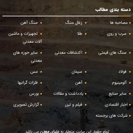
دسته بندی مطالب
مصاحبه ها
زغال سنگ
سنگ آهن
سرب و روی
طلا
تجهیزات و ماشین
آلات معدنی
سنگ های قیمتی
اکتشافات معدنی
سایر حوزه های
معدنی
فولاد
سیمان
مس
آلومینیوم
آهن
فلزات گرانبها
سایر صنایع
یادداشت و مقالات
بورس
اخبار اقتصادی
فیلم و تیزر
گزارش تصویری
شرکت های برجسته
تمام حقوق این سایت متعلق به
دنیای معدن
می باشد.