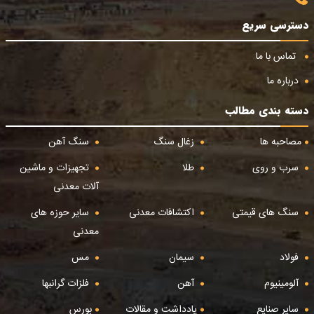
دسترسی سریع
تماس با ما
درباره ما
دسته بندی مطالب
مصاحبه ها
زغال سنگ
سنگ آهن
سرب و روی
طلا
تجهیزات و ماشین
آلات معدنی
سنگ های قیمتی
اکتشافات معدنی
سایر حوزه های
معدنی
فولاد
سیمان
مس
آلومینیوم
آهن
فلزات گرانبها
سایر صنایع
یادداشت و مقالات
بورس