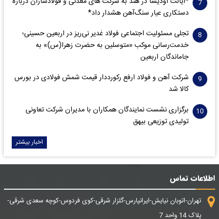
*ایالت اودیشا در هند به شرکت های معدنی و فولادسازان درباره
دستکاری عیار سنگ‌آهن هشدار داد*
تجلی مسئولیت اجتماعی فولاد غدیر نی‌ریز در اربعین حسینی؛
خدمت‌رسانی موکب «متوسلین به حضرت زهرا(س)» به
جاماندگان اربعین
شرکت آهن و فولاد ارفع رکورددار قیمت شمش فولادی در بورس
کالا شد
برگزاری نشست نمایندگان همکاران با مدیران شرکت تعاونی
تولیدی توزیعی بیهق
اخبار بیشتر
اطلاعات تماس
تهران-اتوبان نیایش-ایرانپارس-گلزار شرقی-کوی فردوس-کوچه سعدی شرقی-
پلاک 14 واحد 7