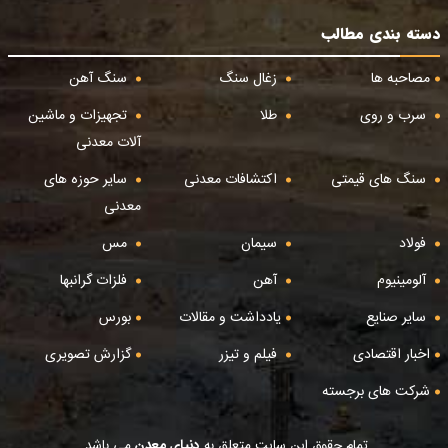
دسته بندی مطالب
مصاحبه ها
زغال سنگ
سنگ آهن
سرب و روی
طلا
تجهیزات و ماشین
آلات معدنی
سنگ های قیمتی
اکتشافات معدنی
سایر حوزه های
معدنی
فولاد
سیمان
مس
آلومینیوم
آهن
فلزات گرانبها
سایر صنایع
یادداشت و مقالات
بورس
اخبار اقتصادی
فیلم و تیزر
گزارش تصویری
شرکت های برجسته
تمام حقوق این سایت متعلق به
دنیای معدن
می باشد.