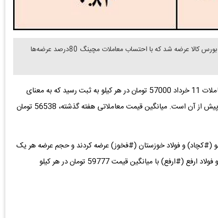
دنیای معدن: 11خرداد 1405، 106هزار و 150 تن شمش در بورس کالا عرضه شد که با احتساب معاملات مچینگ 80درصد عرضه‌ها
به گزارش دنیای معدن، قیمت میانگین موزون شمش در معاملات 11 خرداد 57000 تومان در هر کیلو به ثبت رسید که به معنای
افزایش حدود 0.82درصدی نسبت به قیمت معاملاتی هفته پیش از آن است. میانگین قیمت معاملاتی هفته گذشته، 56538 تومان
#کچاد) و فولاد خوزستان (#فخوز) عرضه کردند و حجم عرضه هر یک
از آنها 20هزار تن بود؛ بیشترین قیمت معاملاتی نیز به آهن و فولاد ارفع (#ارفع) با میانگین قیمت 59777 تومان در هر کیلو