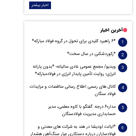
اخبار بیشتر
آخرین اخبار
*۶ راهبرد کلیدی برای تحول در گروه فولاد مبارکه*
*رکوردشکنی در سال سخت*
ویدیو/ مجمع عمومی عادی سالیانه؛ *بدون یارانه
انرژی؛ روایت تأمین پایدار انرژی در فولادمبارکه*
کانال های رسمی اطلاع رسانی مناقصات و مزایدات
فولاد سنگان
مدار‌۶٠ درجه: گفتگو با کاوه معلمی، مدیر
حسابداری مدیریت فولادسنگان
*ایالت اودیشا در هند به شرکت های معدنی و
فولادسازان درباره دستکاری عیار سنگ‌آهن هشدار