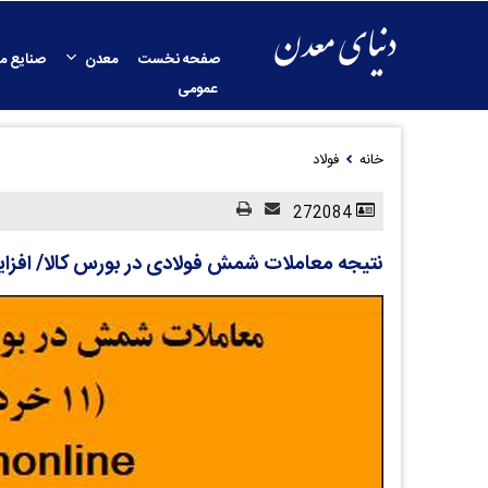
صفحه نخست
معدن
صنایع م
عمومی
خانه
فولاد
272084
نتیجه معاملات شمش فولادی در بورس کالا/ افزایش 0.82 درصدی میانگین قیمت‌های