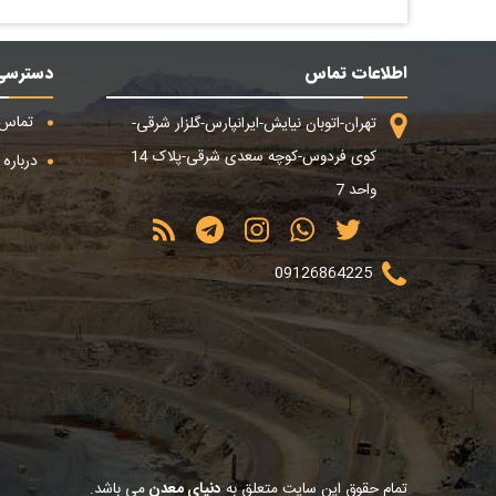
اطلاعات تماس
دسترسی
تماس ب
تهران-اتوبان نیایش-ایرانپارس-گلزار شرقی-
کوی فردوس-کوچه سعدی شرقی-پلاک 14
درباره م
واحد 7
09126864225
تمام حقوق این سایت متعلق به
دنیای معدن
می باشد.