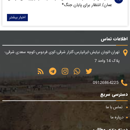
عمان/ انتظار برای پایان جنگ*
اخبار بیشتر
اطلاعات تماس
تهران-اتوبان نیایش-ایرانپارس-گلزار شرقی-کوی فردوس-کوچه سعدی شرقی-
پلاک 14 واحد 7
09126864225
دسترسی سریع
تماس با ما
درباره ما
دسته بندی مطالب