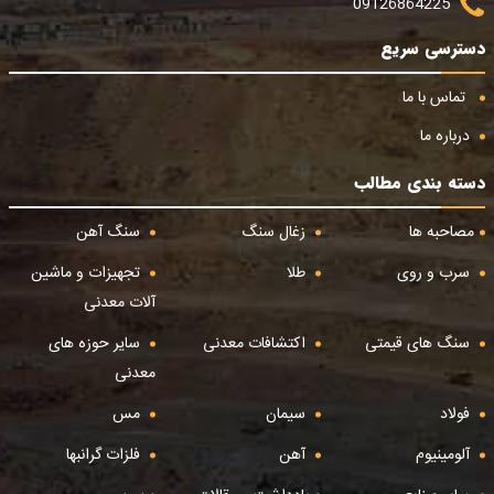
09126864225
دسترسی سریع
تماس با ما
درباره ما
دسته بندی مطالب
مصاحبه ها
زغال سنگ
سنگ آهن
سرب و روی
طلا
تجهیزات و ماشین
آلات معدنی
سنگ های قیمتی
اکتشافات معدنی
سایر حوزه های
معدنی
فولاد
سیمان
مس
آلومینیوم
آهن
فلزات گرانبها