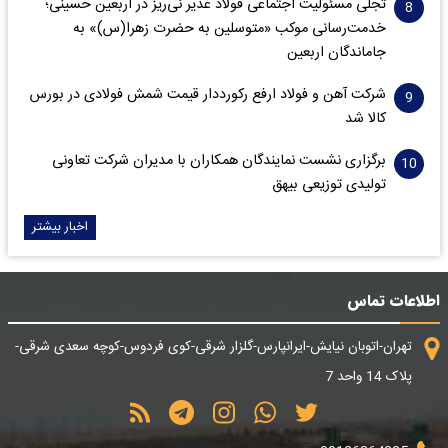
تجلی مسئولیت اجتماعی فولاد غدیر نی‌ریز در اربعین حسینی؛
خدمت‌رسانی موکب «متوسلین به حضرت زهرا(س)» به
جاماندگان اربعین
شرکت آهن و فولاد ارفع رکورددار قیمت شمش فولادی در بورس
کالا شد
برگزاری نشست نمایندگان همکاران با مدیران شرکت تعاونی
تولیدی توزیعی بیهق
اخبار بیشتر
اطلاعات تماس
تهران-اتوبان نیایش-ایرانپارس-گلزار شرقی-کوی فردوس-کوچه سعدی شرقی-
پلاک 14 واحد 7