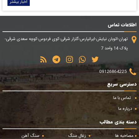
اخبار بیشتر
اطلاعات تماس
تهران-اتوبان نیایش-ایرانپارس-گلزار شرقی-کوی فردوس-کوچه سعدی شرقی-
پلاک 14 واحد 7
09126864225
دسترسی سریع
تماس با ما
درباره ما
دسته بندی مطالب
مصاحبه ها
زغال سنگ
سنگ آهن