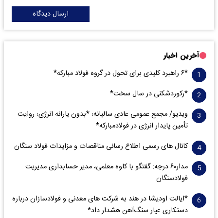
ارسال دیدگاه
آخرین اخبار
*۶ راهبرد کلیدی برای تحول در گروه فولاد مبارکه*
*رکوردشکنی در سال سخت*
ویدیو/ مجمع عمومی عادی سالیانه؛ *بدون یارانه انرژی؛ روایت
تأمین پایدار انرژی در فولادمبارکه*
کانال های رسمی اطلاع رسانی مناقصات و مزایدات فولاد سنگان
مدار‌۶٠ درجه: گفتگو با کاوه معلمی، مدیر حسابداری مدیریت
فولادسنگان
*ایالت اودیشا در هند به شرکت های معدنی و فولادسازان درباره
دستکاری عیار سنگ‌آهن هشدار داد*