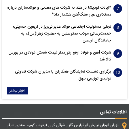
*ایالت اودیشا در هند به شرکت های معدنی و فولادسازان درباره
دستکاری عیار سنگ‌آهن هشدار داد*
تجلی مسئولیت اجتماعی فولاد غدیر نی‌ریز در اربعین حسینی؛
خدمت‌رسانی موکب «متوسلین به حضرت زهرا(س)» به
جاماندگان اربعین
شرکت آهن و فولاد ارفع رکورددار قیمت شمش فولادی در بورس
کالا شد
برگزاری نشست نمایندگان همکاران با مدیران شرکت تعاونی
تولیدی توزیعی بیهق
اخبار بیشتر
اطلاعات تماس
تهران-اتوبان نیایش-ایرانپارس-گلزار شرقی-کوی فردوس-کوچه سعدی شرقی-