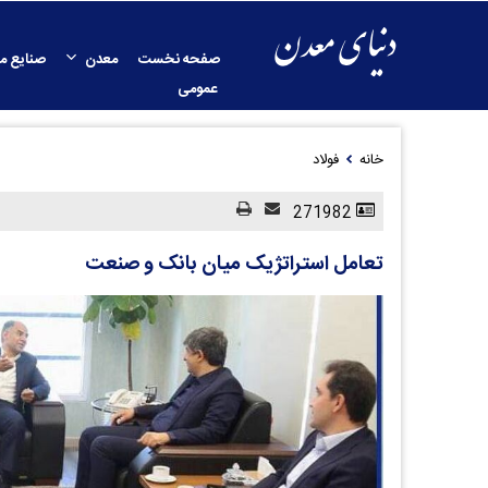
صفحه نخست
معدن
صنایع م
عمومی
خانه
فولاد
271982
تعامل استراتژیک میان بانک و صنعت