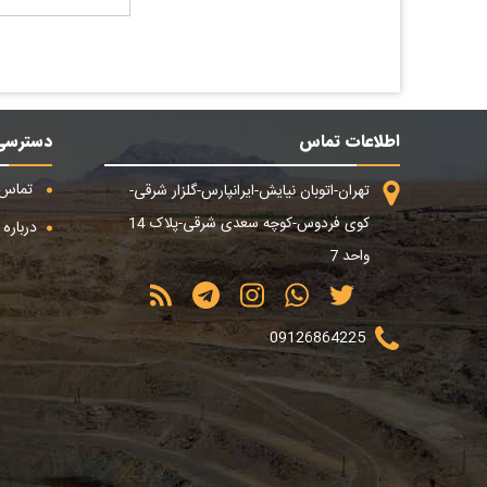
اطلاعات تماس
دسترسی
تماس ب
تهران-اتوبان نیایش-ایرانپارس-گلزار شرقی-
کوی فردوس-کوچه سعدی شرقی-پلاک 14
درباره م
واحد 7
09126864225