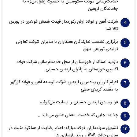
خدمت‌رسانی موکب «متوسلین به حضرت زهرا(س)» به
جاماندگان اربعین
شرکت آهن و فولاد ارفع رکورددار قیمت شمش فولادی در بورس
کالا شد
برگزاری نشست نمایندگان همکاران با مدیران شرکت تعاونی
تولیدی توزیعی بیهق
بازدید استاندار خوزستان از محل خدمت‌رسانی شرکت فولاد
اکسین خوزستان به زائران اربعین حسینی
اعزام کاروان پیاده‌روی اربعینِ شرکت توسعه آهن و فولاد گل‌گهر
به مقصد کربلای معلی
فرا رسیدن اربعین حسینی را تسلیت می‌گوئیم
چذابه؛ جایی که خدمت، معنای عشق می‌یابد...
تشویق سهامداران فولاد مبارکه؛ اعلام رضایت از عملکرد مثبت در
سال پرچالش۱۴۰۴ و روند بازسازی ها