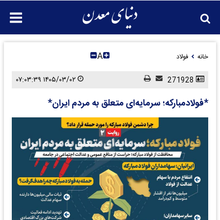
A
خانه
فولاد
۱۴۰۵/۰۳/۰۲ ۰۷:۰۳:۳۹
271928
*فولاد‌مبارکه؛ سرمایه‌ای متعلق به مردم ایران*