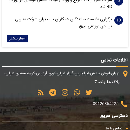
شرکت آهن و فولاد ارفع رکورددار قیمت شمش فولادی در بورس
کالا شد
برگزاری نشست نمایندگان همکاران با مدیران شرکت تعاونی
تولیدی توزیعی بیهق
اخبار بیشتر
اطلاعات تماس
تهران-اتوبان نیایش-ایرانپارس-گلزار شرقی-کوی فردوس-کوچه سعدی شرقی-
پلاک 14 واحد 7
09126864225
دسترسی سریع
تماس با ما