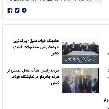
هلدینگ فولاد متیل؛ بزرگ‌ترین
خرده‌فروشی محصولات فولادی
ه
کشور
بازدید رئیس هیأت عامل ایمیدرو از
،
غرفه چادرملو در نمایشگاه فولاد
کیش
 از
ل