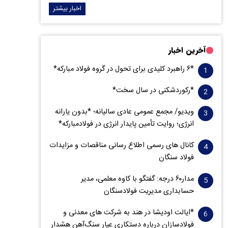
اخبار بیشتر
آخرین اخبار
*۶ راهبرد کلیدی برای تحول در گروه فولاد مبارکه*
*رکوردشکنی در سال سخت*
ویدیو/ مجمع عمومی عادی سالیانه؛ *بدون یارانه
انرژی؛ روایت تأمین پایدار انرژی در فولادمبارکه*
کانال های رسمی اطلاع رسانی مناقصات و مزایدات
فولاد سنگان
مدار‌۶٠ درجه: گفتگو با کاوه معلمی، مدیر
حسابداری مدیریت فولادسنگان
*ایالت اودیشا در هند به شرکت های معدنی و
فولادسازان درباره دستکاری عیار سنگ‌آهن هشدار