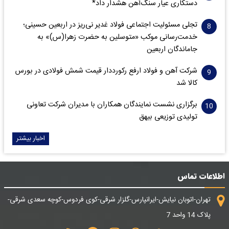
دستکاری عیار سنگ‌آهن هشدار داد*
تجلی مسئولیت اجتماعی فولاد غدیر نی‌ریز در اربعین حسینی؛
خدمت‌رسانی موکب «متوسلین به حضرت زهرا(س)» به
جاماندگان اربعین
شرکت آهن و فولاد ارفع رکورددار قیمت شمش فولادی در بورس
کالا شد
برگزاری نشست نمایندگان همکاران با مدیران شرکت تعاونی
تولیدی توزیعی بیهق
اخبار بیشتر
اطلاعات تماس
تهران-اتوبان نیایش-ایرانپارس-گلزار شرقی-کوی فردوس-کوچه سعدی شرقی-
پلاک 14 واحد 7