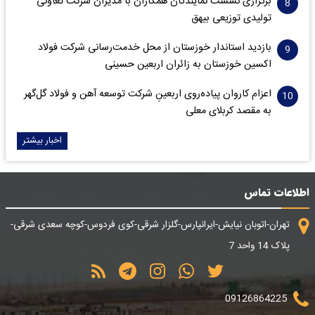
برگزاری نشست نمایندگان همکاران با مدیران شرکت تعاونی
تولیدی توزیعی بیهق
بازدید استاندار خوزستان از محل خدمت‌رسانی شرکت فولاد
اکسین خوزستان به زائران اربعین حسینی
اعزام کاروان پیاده‌روی اربعینِ شرکت توسعه آهن و فولاد گل‌گهر
به مقصد کربلای معلی
اخبار بیشتر
اطلاعات تماس
تهران-اتوبان نیایش-ایرانپارس-گلزار شرقی-کوی فردوس-کوچه سعدی شرقی-
پلاک 14 واحد 7
09126864225