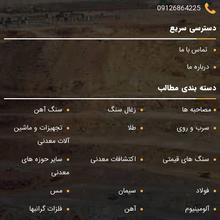
09126864225
دسترسی سریع
تماس با ما
درباره ما
دسته بندی مطالب
مصاحبه ها
زغال سنگ
سنگ آهن
سرب و روی
طلا
تجهیزات و ماشین
آلات معدنی
سنگ های قیمتی
اکتشافات معدنی
سایر حوزه های
معدنی
فولاد
سیمان
مس
آلومینیوم
آهن
فلزات گرانبها