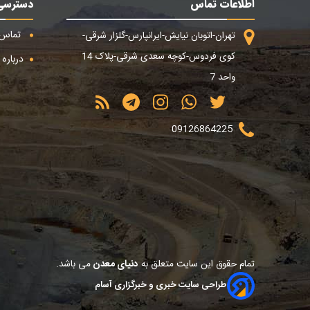
اطلاعات تماس
دسترسی
تماس ب
تهران-اتوبان نیایش-ایرانپارس-گلزار شرقی-
کوی فردوس-کوچه سعدی شرقی-پلاک 14
درباره م
واحد 7
09126864225
تمام حقوق این سایت متعلق به
دنیای معدن
می باشد.
طراحی سایت خبری و خبرگزاری آسام