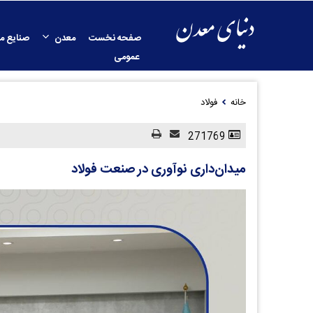
صفحه نخست
معدن
صنایع م
عمومی
خانه
فولاد
271769
میدان‌داری نوآوری در صنعت فولاد