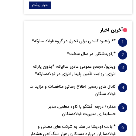
اخبار بیشتر
آخرین اخبار
*۶ راهبرد کلیدی برای تحول در گروه فولاد مبارکه*
*رکوردشکنی در سال سخت*
ویدیو/ مجمع عمومی عادی سالیانه؛ *بدون یارانه
انرژی؛ روایت تأمین پایدار انرژی در فولادمبارکه*
کانال های رسمی اطلاع رسانی مناقصات و مزایدات
فولاد سنگان
مدار‌۶٠ درجه: گفتگو با کاوه معلمی، مدیر
حسابداری مدیریت فولادسنگان
*ایالت اودیشا در هند به شرکت های معدنی و
فولادسازان درباره دستکاری عیار سنگ‌آهن هشدار