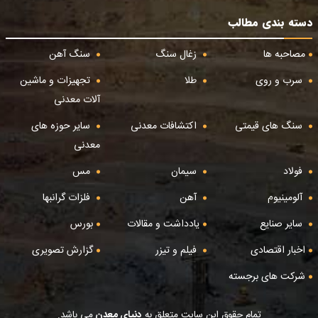
دسته بندی مطالب
مصاحبه ها
زغال سنگ
سنگ آهن
سرب و روی
طلا
تجهیزات و ماشین
آلات معدنی
سنگ های قیمتی
اکتشافات معدنی
سایر حوزه های
معدنی
فولاد
سیمان
مس
آلومینیوم
آهن
فلزات گرانبها
سایر صنایع
یادداشت و مقالات
بورس
اخبار اقتصادی
فیلم و تیزر
گزارش تصویری
شرکت های برجسته
تمام حقوق این سایت متعلق به
دنیای معدن
می باشد.