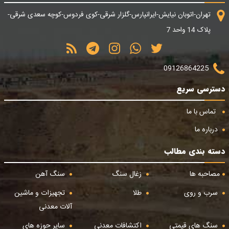
تهران-اتوبان نیایش-ایرانپارس-گلزار شرقی-کوی فردوس-کوچه سعدی شرقی-
پلاک 14 واحد 7
09126864225
دسترسی سریع
تماس با ما
درباره ما
دسته بندی مطالب
مصاحبه ها
زغال سنگ
سنگ آهن
سرب و روی
طلا
تجهیزات و ماشین
آلات معدنی
سنگ های قیمتی
اکتشافات معدنی
سایر حوزه های