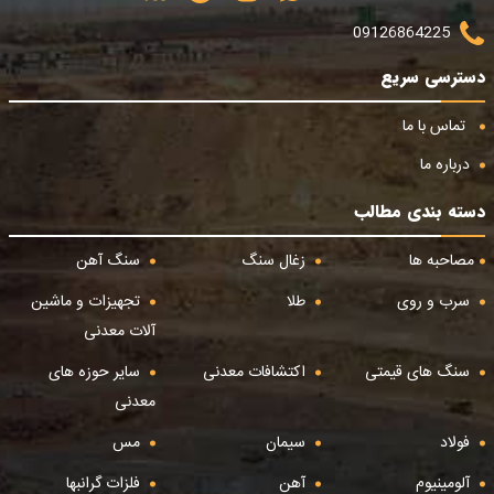
09126864225
دسترسی سریع
تماس با ما
درباره ما
دسته بندی مطالب
مصاحبه ها
زغال سنگ
سنگ آهن
سرب و روی
طلا
تجهیزات و ماشین
آلات معدنی
سنگ های قیمتی
اکتشافات معدنی
سایر حوزه های
معدنی
فولاد
سیمان
مس
آلومینیوم
آهن
فلزات گرانبها