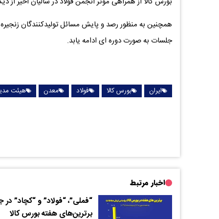
بورس کالا از همراهی موثر انجمن فولاد در سالیان اخیر از 
همچنین به منظور رصد و پایش مسائل تولیدکنندگان زنجیره فول
جلسات به صورت دوره ای ادامه یابد.
ایران
بورس کالا
فولاد
معدن
هیئت مدیر
اخبار مرتبط
“فملی”، “فولاد” و “کچاد” در 
برترین‌های هفته بورس کالا