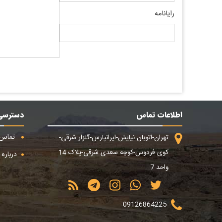
رایانامه
اطلاعات تماس
دسترسی
تماس ب
تهران-اتوبان نیایش-ایرانپارس-گلزار شرقی-
کوی فردوس-کوچه سعدی شرقی-پلاک 14
درباره م
واحد 7
09126864225