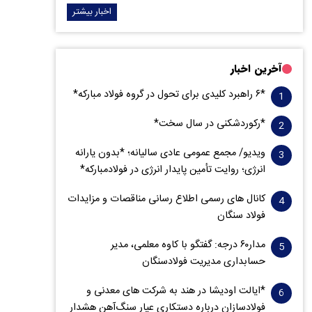
اخبار بیشتر
آخرین اخبار
*۶ راهبرد کلیدی برای تحول در گروه فولاد مبارکه*
*رکوردشکنی در سال سخت*
ویدیو/ مجمع عمومی عادی سالیانه؛ *بدون یارانه
انرژی؛ روایت تأمین پایدار انرژی در فولادمبارکه*
کانال های رسمی اطلاع رسانی مناقصات و مزایدات
فولاد سنگان
مدار‌۶٠ درجه: گفتگو با کاوه معلمی، مدیر
حسابداری مدیریت فولادسنگان
*ایالت اودیشا در هند به شرکت های معدنی و
فولادسازان درباره دستکاری عیار سنگ‌آهن هشدار