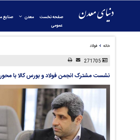
صفحه نخست
معدن
صنایع م
عمومی
خانه
فولاد
271705
نشست مشترک انجمن فولاد و بورس کالا با محوری