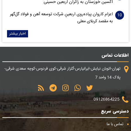
اکسین خوزستان به زائران اربعین حسینی
اعزام کاروان پیاده‌روی اربعینِ شرکت توسعه آهن و فولاد گل‌گهر
به مقصد کربلای معلی
اخبار بیشتر
اطلاعات تماس
تهران-اتوبان نیایش-ایرانپارس-گلزار شرقی-کوی فردوس-کوچه سعدی شرقی-
پلاک 14 واحد 7
09126864225
دسترسی سریع
تماس با ما