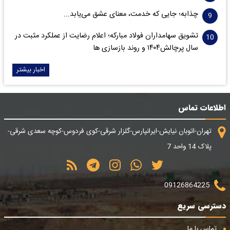
چذابه؛ جایی که خدمت، معنای عشق می‌یابد...
تشویق سهامداران فولاد مبارکه؛ اعلام رضایت از عملکرد مثبت در
سال پرچالش۱۴۰۴ و روند بازسازی ها
اخبار بیشتر
اطلاعات تماس
تهران-اتوبان نیایش-ایرانپارس-گلزار شرقی-کوی فردوس-کوچه سعدی شرقی-
پلاک 14 واحد 7
09126864225
دسترسی سریع
تماس با ما