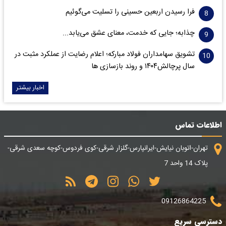
فرا رسیدن اربعین حسینی را تسلیت می‌گوئیم
چذابه؛ جایی که خدمت، معنای عشق می‌یابد...
تشویق سهامداران فولاد مبارکه؛ اعلام رضایت از عملکرد مثبت در
سال پرچالش۱۴۰۴ و روند بازسازی ها
اخبار بیشتر
اطلاعات تماس
تهران-اتوبان نیایش-ایرانپارس-گلزار شرقی-کوی فردوس-کوچه سعدی شرقی-
پلاک 14 واحد 7
09126864225
دسترسی سریع